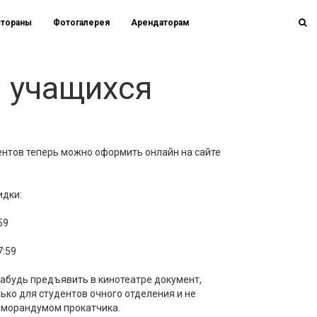
стораны
Фотогалерея
Арендаторам
я учащихся
дентов теперь можно оформить онлайн на сайте
идки:
59
7:59
забудь предъявить в кинотеатре документ,
ко для студентов очного отделения и не
еморандумом прокатчика.