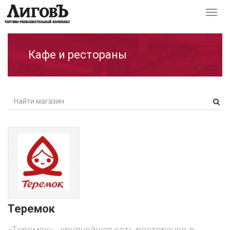
Перек
навиг
Кафе и рестораны
Теремок
«Теремок» - крупнейшая сеть ресторанов в